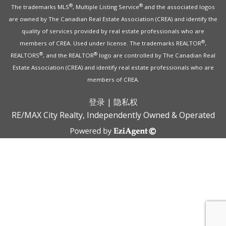
®
®
The trademarks MLS
, Multiple Listing Service
and the associated logos
are owned by The Canadian Real Estate Association (CREA) and identify the
quality of services provided by real estate professionals who are
®
members of CREA. Used under license. The trademarks REALTOR
,
®
®
REALTORS
, and the REALTOR
logo are controlled by The Canadian Real
Estate Association (CREA) and identify real estate professionals who are
members of CREA.
登录
|
隐私权
RE/MAX City Realty, Independently Owned & Operated