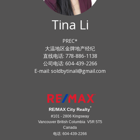
Tina Li
PREC*
大温地区金牌地产经纪
直线电话: 778-886-1138
公司电话: 604-439-2266
E-mail: soldbytinali@gmail.com
*
RE/MAX City Realty
#101 - 2806 Kingsway
Vancouver British Columbia V5R 5T5
Canada
电话: 604-439-2266